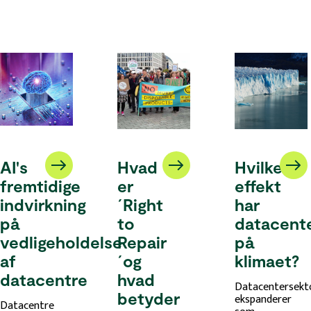
AI's
Hvad
Hvilken
fremtidige
er
effekt
indvirkning
´Right
har
på
to
datacent
vedligeholdelse
Repair
på
af
´og
klimaet?
datacentre
hvad
Datacentersekt
betyder
ekspanderer
Datacentre