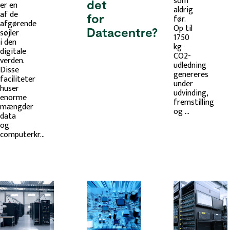
som
det
er en
aldrig
af de
for
før.
afgørende
Op til
Datacentre?
søjler
1750
i den
kg
digitale
CO2-
verden.
udledning
Disse
genereres
faciliteter
under
huser
udvinding,
enorme
fremstilling
mængder
og ...
data
og
computerkr...