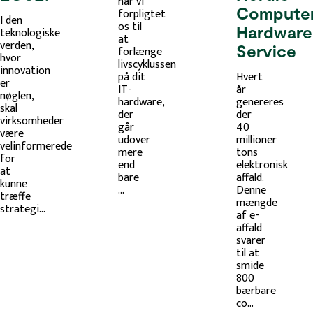
har vi
Compute
forpligtet
I den
os til
Hardware
teknologiske
at
verden,
Service
forlænge
hvor
livscyklussen
innovation
på dit
Hvert
er
IT-
år
nøglen,
hardware,
genereres
skal
der
der
virksomheder
går
40
være
udover
millioner
velinformerede
mere
tons
for
end
elektronisk
at
bare
affald.
kunne
...
Denne
træffe
mængde
strategi...
af e-
affald
svarer
til at
smide
800
bærbare
co...