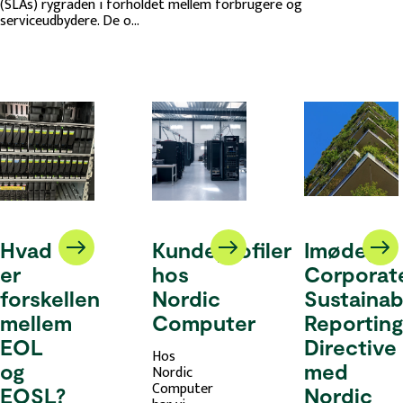
(SLAs) rygraden i forholdet mellem forbrugere og
serviceudbydere. De o...
Hvad
Kundeprofiler
Imødegå
er
hos
Corporat
forskellen
Nordic
Sustainabi
mellem
Computer
Reporting
EOL
Directive
Hos
og
med
Nordic
Computer
EOSL?
Nordic