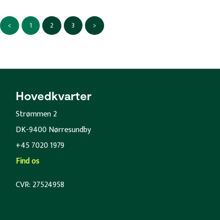
<
1
2
3
>
Hovedkvarter
Strømmen 2
DK-9400 Nørresundby
+45 7020 1979
Find os
CVR: 27524958