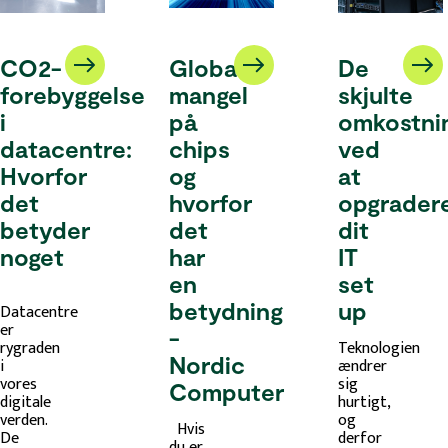
CO2-
Global
De
forebyggelse
mangel
skjulte
i
på
omkostni
datacentre:
chips
ved
Hvorfor
og
at
det
hvorfor
opgrader
betyder
det
dit
noget
har
IT
en
set
betydning
up
Datacentre
er
-
rygraden
Teknologien
Nordic
i
ændrer
vores
sig
Computer
digitale
hurtigt,
verden.
og
Hvis
De
derfor
du er