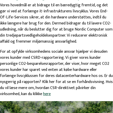
Vores hovedmål er at bidrage til en bæredygtig fremtid, og det
gør vi ved at forlænge it-infrastrukturens livscyklus. Vores End-
Of-Life-Services sikrer, at din hardware understøttes, indtil du
ikke længere har brug for den. Dermed bidrager du til lavere CO2-
udledning, når du beslutter dig for at bruge Nordic Computer som
din tredjepartsvedligeholdelsespartner. Vi reducerer elektronisk
affald og fremmer miljømæssig ansvarlighed.
For at opfylde virksomhedens sociale ansvar hjælper vi desuden
vores kunder med CSRD-rapportering. Vi giver vores kunder
personlige CO2-besparelsesrapporter, der viser, hvor meget CO2
vores kunder har sparet ved enten at købe hardware eller
forlænge livscyklussen for deres datacenterhardware hos os. Er du
nysgerrig på rapporten? Klik her for at se en forhåndsvisning. Hvis
du vil læse mere om, hvordan CSR-direktivet påvirker din
virksomhed, kan du klikke
here