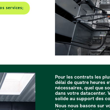
mettre à niveau votre
os services;
centre de données ?
Pour les contrats les plu
délai de quatre heures 
nécessaires, quel que s
dans votre datacenter. 
solide au support des c
Nous nous basons sur vos