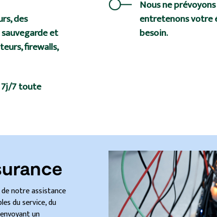
Nous ne prévoyons p
rs, des
entretenons votre é
e sauvegarde et
besoin.
urs, firewalls,
 7j/7 toute
ssurance
 de notre assistance
es du service, du
t envoyant un