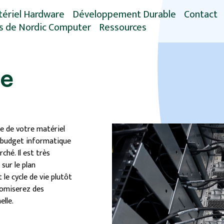
ériel Hardware
Développement Durable
Contact
s de Nordic Computer
Ressources
re Parts Service
Calibreur de CO2
S)
e
Blog
Réduction des
fiez-nous votre
émissions de CO2
ce
ment de travail
Guide EOSL
ériel Hardware
Réduction des
Livre Blanc
agé
Emissions de Carbone
Devenir plus durable et
pression des
économiser de l'argent
nnées
Optimisation de la
ie de votre matériel
disponibilité et
 budget informatique
réduction des coûts
ché. Il est très
informatiques
sur le plan
le cycle de vie plutôt
Vos contrats de
nomiserez des
maintenance arrivent-ils
elle.
à échéance ?
Envisagez-vous de