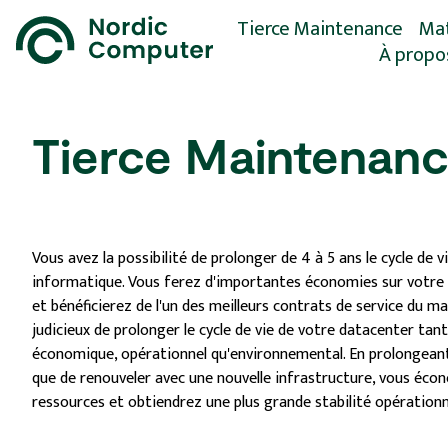
Tierce Maintenance
Mat
À propo
Full Support
Spa
(SP
Histoir
Spare Parts Service
Con
Tierce Maintenan
Environ
Maintenance des
Mat
serveurs
Us
Maintenance du
Sup
stockage
Do
Maintenance du réseau
Vous avez la possibilité de prolonger de 4 à 5 ans le cycle de v
informatique. Vous ferez d'importantes économies sur votre
Fin de vie du service
et bénéficierez de l'un des meilleurs contrats de service du mar
judicieux de prolonger le cycle de vie de votre datacenter tant 
économique, opérationnel qu'environnemental. En prolongeant 
que de renouveler avec une nouvelle infrastructure, vous éco
ressources et obtiendrez une plus grande stabilité opérationn